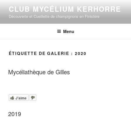
Aller
CLUB MYCÉLIUM KERHORRE
au
Découverte et Cueillette de champignons en Finistère
contenu
principal
Menu
ÉTIQUETTE DE GALERIE :
2020
Mycéliathèque de Gilles
J'aime
2019