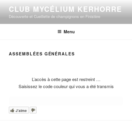
Aller
CLUB MYCÉLIUM KERHORRE
au
Découverte et Cueillette de champignons en Finistère
contenu
principal
Menu
ASSEMBLÉES GÉNÉRALES
L’accès à cette page est restreint …
Saisissez le code couleur qui vous a été transmis
J'aime