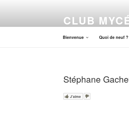
Aller
au
CLUB MYC
contenu
principal
Découverte et Cueillette de cha
Bienvenue
Quoi de neuf ?
Stéphane Gachet
J'aime