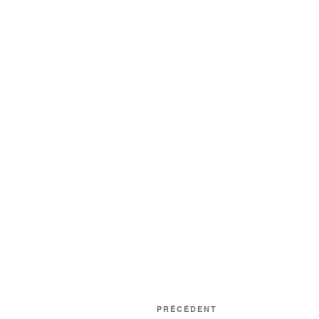
Navigation
Article
PRÉCÉDENT