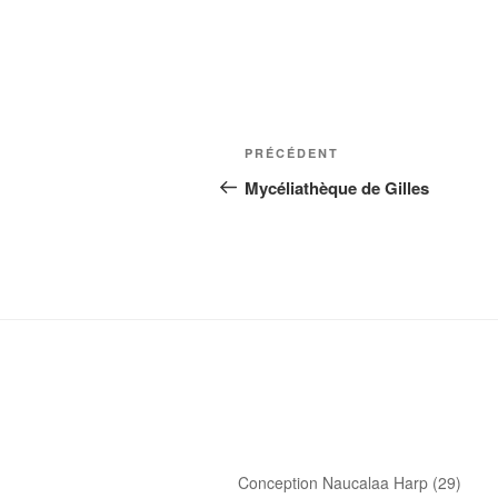
Navigation
Article
PRÉCÉDENT
de
précédent
Mycéliathèque de Gilles
l’article
Conception Naucalaa Harp (29)