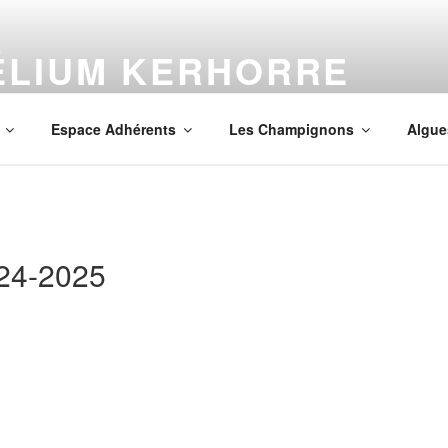
ÉLIUM KERHORRE
mpignons en Finistère
Espace Adhérents
Les Champignons
Algue
24-2025