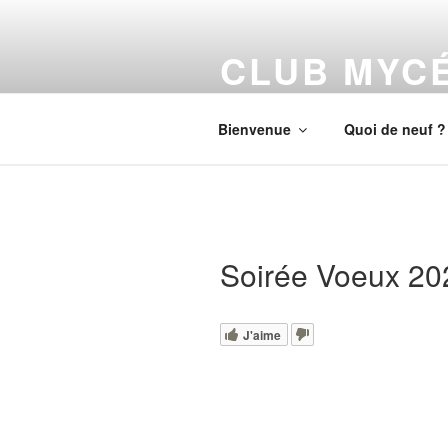
Aller
au
CLUB MYC
contenu
principal
Découverte et Cueillette de cha
Bienvenue
Quoi de neuf ?
Soirée Voeux 20
J'aime