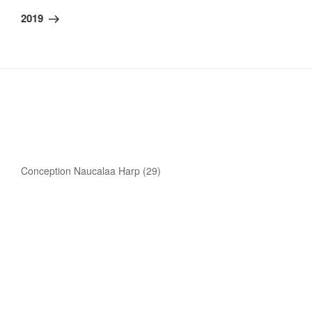
suivant
2019
Conception Naucalaa Harp (29)