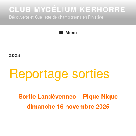
Aller
CLUB MYCÉLIUM KERHORRE
au
Découverte et Cueillette de champignons en Finistère
contenu
principal
Menu
2025
Reportage sorties
Sortie Landévennec – Pique Nique
dimanche 16 novembre 2025