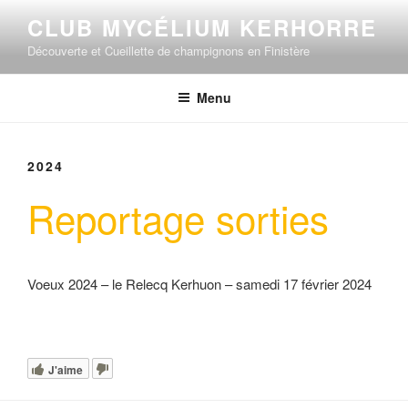
Aller
CLUB MYCÉLIUM KERHORRE
au
Découverte et Cueillette de champignons en Finistère
contenu
principal
Menu
2024
Reportage sorties
Voeux 2024 – le Relecq Kerhuon – samedi 17 février 2024
J'aime