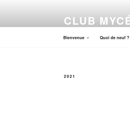
Aller
au
CLUB MYC
contenu
principal
Découverte et Cueillette de cha
Bienvenue
Quoi de neuf ?
2021